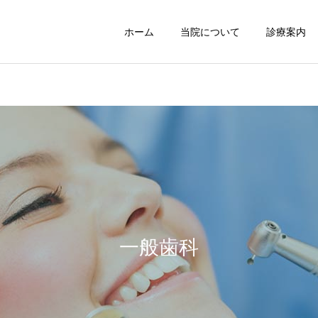
ホーム
当院について
診療案内
小児歯科
口腔外科
お知らせ
お知らせ
2024年10月の診療スケジ
歯科用レントゲンが新しく
ュール（10月23日〜31日
なりました
一般歯科
3DS除菌療法
ホワイトニン
まで休診）