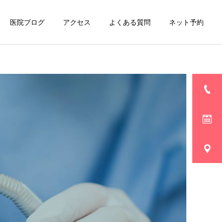
医院ブログ
アクセス
よくある質問
ネット予約
診療内容一覧
セラミック
お知らせ
症例紹介
当院の新型コロナウィルス
保険治療後、黄ばんでしま
（COVID-19）対策につい
った 前歯をe.maxで治療
グ
インプラント
て